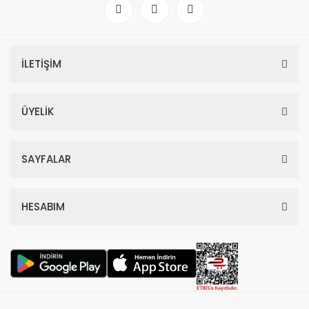
4.418,70 TL
11.330,00 TL
%59
İLETİŞİM
ÜYELİK
SAYFALAR
HESABIM
Dior Hypnotic Poison Edp Kadın Parfüm 100 Ml
4.797,00 TL
11.700,00 TL