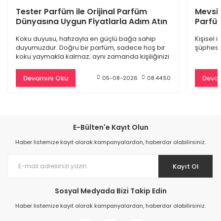
Dior Sauvage Edp Erkek Parfüm 100 Ml
Tester Parfüm ile Orijinal Parfüm
Mevsi
Dünyasına Uygun Fiyatlarla Adım Atın
Parfüm
4.845,00 TL
Koku duyusu, hafızayla en güçlü bağa sahip
Kişisel 
9.500,00 TL
duyumuzdur. Doğru bir parfüm, sadece hoş bir
şüphesiz
koku yaymakla kalmaz; aynı zamanda kişiliğinizi
%61
yansıtan
Devamını Oku
Devam
05-08-2026
08:44:50
E-Bülten'e Kayıt Olun
Haber listemize kayıt olarak kampanyalardan, haberdar olabilirsiniz.
Kayıt Ol
Sosyal Medyada Bizi Takip Edin
Burberry Goddess Edp Kadın Parfüm 100 Ml
Haber listemize kayıt olarak kampanyalardan, haberdar olabilirsiniz.