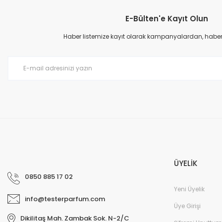
E-Bülten'e Kayıt Olun
Haber listemize kayıt olarak kampanyalardan, haberda
Yves Saint Laurent Black Opium Edp Kadın Parfüm 90 Ml
4.774,50 TL
ÜYELİK
10.610,00 TL
0850 885 17 02
Yeni Üyelik
%53
info@testerparfum.com
Üye Girişi
Dikilitaş Mah. Zambak Sok. N-2/C