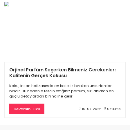
Chanel Bleu De Edp Erkek Parfüm 100 Ml
üm 100 Ml
Orjinal Parfüm Seçerken Bilmeniz Gerekenler:
4.880,60 TL
10.610,00 TL
Kalitenin Gerçek Kokusu
Koku, insan hafızasında en kalıcı iz bırakan unsurlardan
biridir. Bu nedenle tercih ettiğiniz parfüm, sizi anlatan en
güçlü detaylardan biri haline gelir.
%50
Devamını Oku
10-07-2026
08:44:38