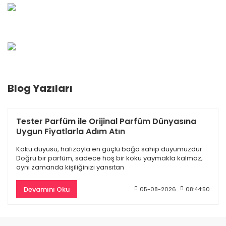
Blog Yazıları
Dior Sauvage Edp Erkek Parfüm 100 Ml
Burberry Goddess
4.845,00 TL
9.500,00 TL
Tester Parfüm ile Orijinal Parfüm Dünyasına
Uygun Fiyatlarla Adım Atın
4.418,70 TL
Koku duyusu, hafızayla en güçlü bağa sahip duyumuzdur.
Doğru bir parfüm, sadece hoş bir koku yaymakla kalmaz;
aynı zamanda kişiliğinizi yansıtan
%55
Devamını Oku
05-08-2026
08:44:50