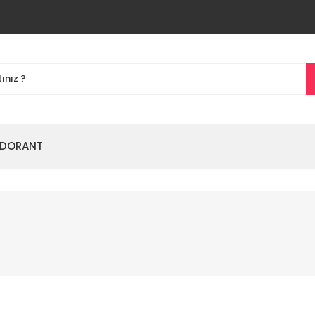
DORANT
%61