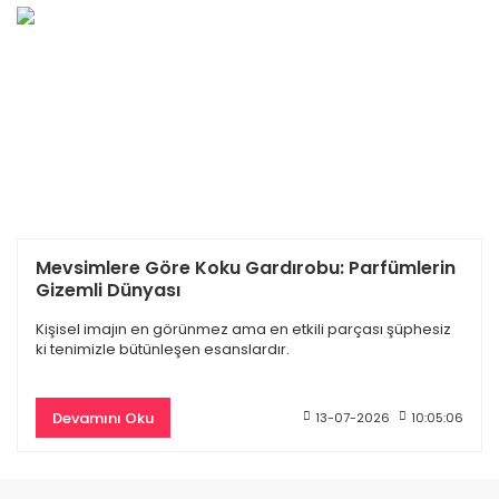
 Edp Kadın Parfüm 100 Ml
Dior Hypnotic Poison Edp Kadın Parf
Mevsimlere Göre Koku Gardırobu: Parfümlerin
Gizemli Dünyası
11.330,00 TL
4.797,00 TL
11.700,00 TL
Kişisel imajın en görünmez ama en etkili parçası şüphesiz
ki tenimizle bütünleşen esanslardır.
%50
Devamını Oku
13-07-2026
10:05:06