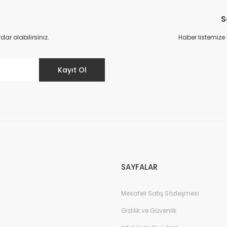
S
r olabilirsiniz.
Haber listemize
Kayıt Ol
Tom Ford Black Orchid Edp Unisex Parfüm 100 Ml
Chanel Coco
6.745,00 TL
13.490,00 TL
4.750,00
SAYFALAR
Mesafeli Satış Sözleşmesi
Gizlilik ve Güvenlik