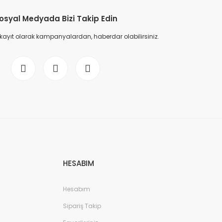
osyal Medyada Bizi Takip Edin
 kayıt olarak kampanyalardan, haberdar olabilirsiniz.
 Mademoiselle Edp Kadın Parfüm 100 Ml
 TL
9.500,00 TL
HESABIM
Hesabım
Sipariş Takip