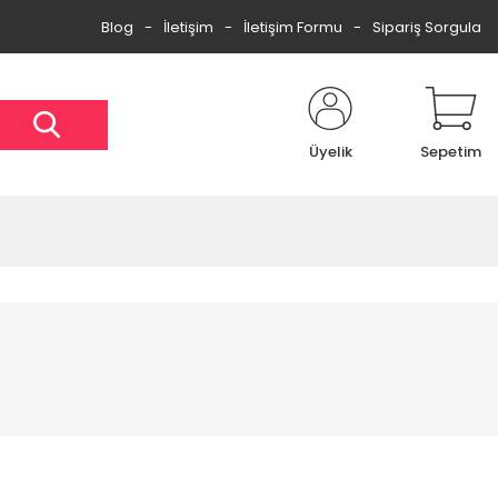
Blog
İletişim
İletişim Formu
Sipariş Sorgula
Üyelik
Sepetim
%59
%54