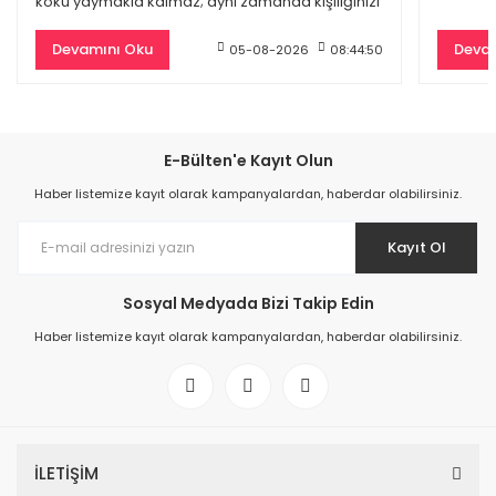
koku yaymakla kalmaz; aynı zamanda kişiliğinizi
4.418,70 TL
yansıtan
11.330,00 TL
Devamını Oku
Devam
05-08-2026
08:44:50
%59
E-Bülten'e Kayıt Olun
Haber listemize kayıt olarak kampanyalardan, haberdar olabilirsiniz.
Kayıt Ol
Sosyal Medyada Bizi Takip Edin
Haber listemize kayıt olarak kampanyalardan, haberdar olabilirsiniz.
Dior Hypnotic Poison Edp Kadın Parfüm 100 Ml
4.797,00 TL
İLETİŞİM
11.700,00 TL