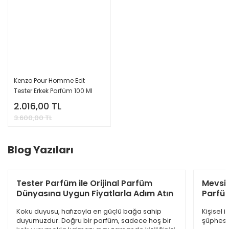
Dior Sauvage Edp Erkek Parfüm 100 Ml
4.845,00 TL
9.500,00 TL
%61
Kenzo Pour Homme Edt
Tester Erkek Parfüm 100 Ml
2.016,00 TL
3.600,00 TL
Blog Yazıları
Tester Parfüm ile Orijinal Parfüm
Mevsi
Dünyasına Uygun Fiyatlarla Adım Atın
Parfüm
Burberry Goddess Edp Kadın Parfüm 100 Ml
Koku duyusu, hafızayla en güçlü bağa sahip
Kişisel 
duyumuzdur. Doğru bir parfüm, sadece hoş bir
şüphesiz