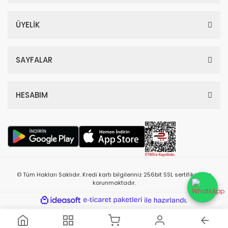
%54
ÜYELİK
SAYFALAR
HESABIM
Chanel Bleu De Edp Erkek Parfüm 100 Ml
4.880,60 TL
© Tüm Hakları Saklıdır. Kredi kartı bilgileriniz 256bit SSL sertifikası ile
10.610,00 TL
korunmaktadır.
%55
ile
ideasoft
e-
hazırlandı.
ticaret
paketleri