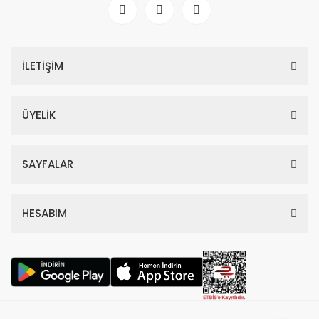
4.418,70 TL
11.330,00 TL
%59
İLETİŞİM
ÜYELİK
SAYFALAR
HESABIM
Dior Hypnotic Poison Edp Kadın Parfüm 100 Ml
4.797,00 TL
11.700,00 TL