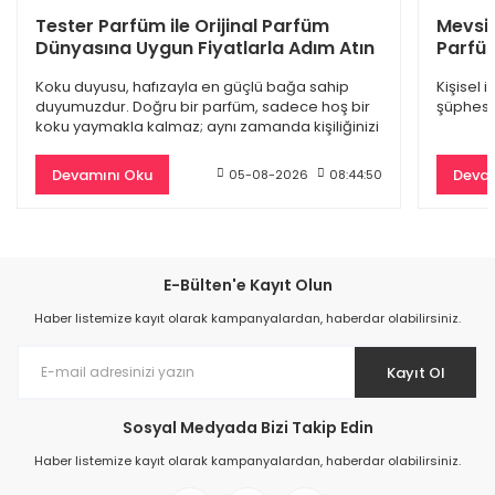
Dior Sauvage Edp Erkek Parfüm 100 Ml
Tester Parfüm ile Orijinal Parfüm
Mevsi
Dünyasına Uygun Fiyatlarla Adım Atın
Parfüm
4.845,00 TL
Koku duyusu, hafızayla en güçlü bağa sahip
Kişisel 
9.500,00 TL
duyumuzdur. Doğru bir parfüm, sadece hoş bir
şüphesiz
koku yaymakla kalmaz; aynı zamanda kişiliğinizi
%61
yansıtan
Devamını Oku
Devam
05-08-2026
08:44:50
E-Bülten'e Kayıt Olun
Haber listemize kayıt olarak kampanyalardan, haberdar olabilirsiniz.
Kayıt Ol
Sosyal Medyada Bizi Takip Edin
Burberry Goddess Edp Kadın Parfüm 100 Ml
Haber listemize kayıt olarak kampanyalardan, haberdar olabilirsiniz.