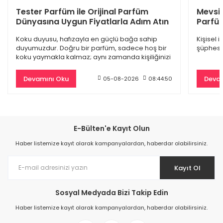
Dior Sauvage Edp Erkek Parfüm 100 Ml
Tester Parfüm ile Orijinal Parfüm
Mevsi
Dünyasına Uygun Fiyatlarla Adım Atın
Parfüm
4.845,00 TL
Koku duyusu, hafızayla en güçlü bağa sahip
Kişisel 
9.500,00 TL
duyumuzdur. Doğru bir parfüm, sadece hoş bir
şüphesiz
koku yaymakla kalmaz; aynı zamanda kişiliğinizi
%61
yansıtan
Devamını Oku
Devam
05-08-2026
08:44:50
E-Bülten'e Kayıt Olun
Haber listemize kayıt olarak kampanyalardan, haberdar olabilirsiniz.
Kayıt Ol
Sosyal Medyada Bizi Takip Edin
Burberry Goddess Edp Kadın Parfüm 100 Ml
Haber listemize kayıt olarak kampanyalardan, haberdar olabilirsiniz.