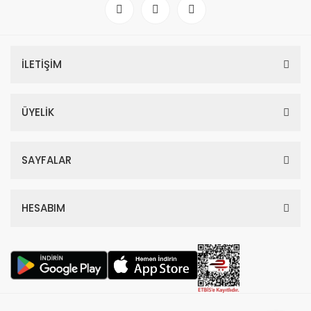
4.418,70 TL
11.330,00 TL
%59
İLETİŞİM
ÜYELİK
SAYFALAR
HESABIM
Dior Hypnotic Poison Edp Kadın Parfüm 100 Ml
4.797,00 TL
11.700,00 TL