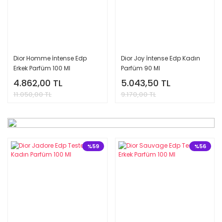
Dior Sauvage Edp Erkek Parfüm 100 Ml
4.845,00 TL
9.500,00 TL
Dior Homme İntense Edp
Dior Joy İntense Edp Kadın
%61
Erkek Parfüm 100 Ml
Parfüm 90 Ml
4.862,00 TL
5.043,50 TL
11.050,00 TL
9.170,00 TL
%59
%56
Burberry Goddess Edp Kadın Parfüm 100 Ml