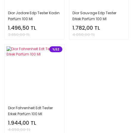
4.418,70 TL
11.330,00 TL
Dior Jadore Edp Tester Kadın
Dior Sauvage Edp Tester
Parfüm 100 Ml
Erkek Parfüm 100 Ml
%59
1.496,50 TL
1.782,00 TL
3.650,00 TL
4.050,00 TL
%52
Dior Hypnotic Poison Edp Kadın Parfüm 100 Ml
Dior Fahrenheit Edt Tester
Erkek Parfüm 100 Ml
4.797,00 TL
1.944,00 TL
11.700,00 TL
4.050,00 TL