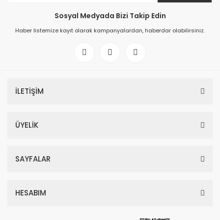
Sosyal Medyada Bizi Takip Edin
Haber listemize kayıt olarak kampanyalardan, haberdar olabilirsiniz.
İLETİŞİM
ÜYELİK
Yves Saint Laurent Black Opium Edp Kadın Parfüm 90 Ml
SAYFALAR
4.774,50 TL
10.610,00 TL
HESABIM
%50