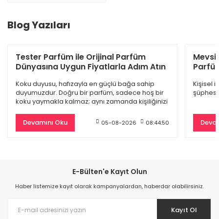
%54
Blog Yazıları
Tester Parfüm ile Orijinal Parfüm
Mevsi
Dünyasına Uygun Fiyatlarla Adım Atın
Parfüm
Koku duyusu, hafızayla en güçlü bağa sahip
Kişisel 
duyumuzdur. Doğru bir parfüm, sadece hoş bir
şüphesiz
koku yaymakla kalmaz; aynı zamanda kişiliğinizi
yansıtan
Devamını Oku
Devam
05-08-2026
08:44:50
Chanel Bleu De Edp Erkek Parfüm 100 Ml
4.880,60 TL
10.610,00 TL
E-Bülten'e Kayıt Olun
%55
Haber listemize kayıt olarak kampanyalardan, haberdar olabilirsiniz.
Kayıt Ol