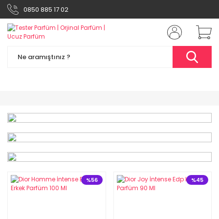
0850 885 17 02
%49
%56
%45