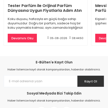
Dior Sauvage Edp Erkek Parfüm 100 Ml
Tester Parfüm ile Orijinal Parfüm
Mevsi
Dünyasına Uygun Fiyatlarla Adım Atın
Parfüm
4.845,00 TL
Koku duyusu, hafızayla en güçlü bağa sahip
Kişisel 
9.500,00 TL
duyumuzdur. Doğru bir parfüm, sadece hoş bir
şüphesiz
koku yaymakla kalmaz; aynı zamanda kişiliğinizi
%61
yansıtan
Devamını Oku
Devam
05-08-2026
08:44:50
E-Bülten'e Kayıt Olun
Haber listemize kayıt olarak kampanyalardan, haberdar olabilirsiniz.
Kayıt Ol
Sosyal Medyada Bizi Takip Edin
Burberry Goddess Edp Kadın Parfüm 100 Ml
Haber listemize kayıt olarak kampanyalardan, haberdar olabilirsiniz.