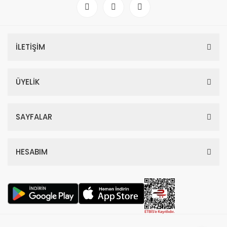
4.418,70 TL
11.330,00 TL
%59
İLETİŞİM
ÜYELİK
SAYFALAR
HESABIM
Dior Hypnotic Poison Edp Kadın Parfüm 100 Ml
4.797,00 TL
11.700,00 TL