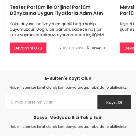
Dior Sauvage Edp Erkek Parfüm 100 Ml
Tester Parfüm ile Orijinal Parfüm
Mevsi
Dünyasına Uygun Fiyatlarla Adım Atın
Parfüm
4.845,00 TL
Koku duyusu, hafızayla en güçlü bağa sahip
Kişisel 
9.500,00 TL
duyumuzdur. Doğru bir parfüm, sadece hoş bir
şüphesiz
koku yaymakla kalmaz; aynı zamanda kişiliğinizi
%61
yansıtan
Devamını Oku
Devam
05-08-2026
08:44:50
E-Bülten'e Kayıt Olun
Haber listemize kayıt olarak kampanyalardan, haberdar olabilirsiniz.
Kayıt Ol
Sosyal Medyada Bizi Takip Edin
Burberry Goddess Edp Kadın Parfüm 100 Ml
Haber listemize kayıt olarak kampanyalardan, haberdar olabilirsiniz.