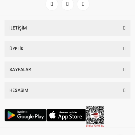
4.418,70 TL
11.330,00 TL
%59
İLETİŞİM
ÜYELİK
SAYFALAR
HESABIM
Dior Hypnotic Poison Edp Kadın Parfüm 100 Ml
4.797,00 TL
11.700,00 TL