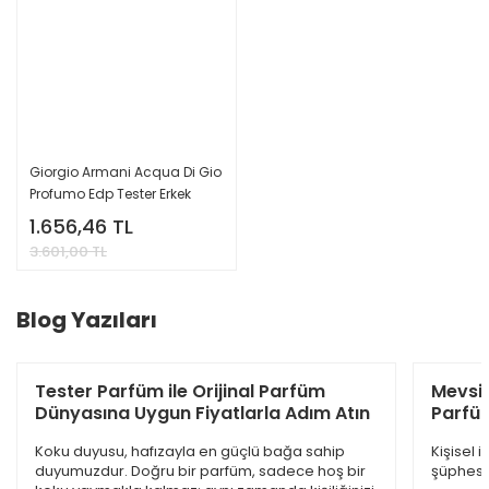
Dior Sauvage Edp Erkek Parfüm 100 Ml
4.845,00 TL
9.500,00 TL
%61
Giorgio Armani Acqua Di Gio
Profumo Edp Tester Erkek
Parfüm 75 Ml
1.656,46 TL
3.601,00 TL
Blog Yazıları
Tester Parfüm ile Orijinal Parfüm
Mevsi
Dünyasına Uygun Fiyatlarla Adım Atın
Parfüm
Burberry Goddess Edp Kadın Parfüm 100 Ml
Koku duyusu, hafızayla en güçlü bağa sahip
Kişisel 
duyumuzdur. Doğru bir parfüm, sadece hoş bir
şüphesiz