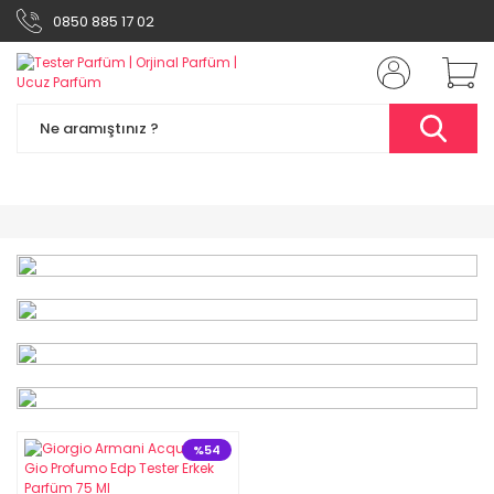
0850 885 17 02
%49
%54