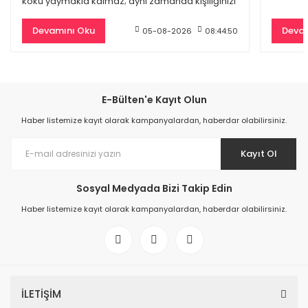
koku yaymakla kalmaz; aynı zamanda kişiliğinizi
4.418,70 TL
yansıtan
11.330,00 TL
Devamını Oku
Devam
05-08-2026
08:44:50
%59
E-Bülten'e Kayıt Olun
Haber listemize kayıt olarak kampanyalardan, haberdar olabilirsiniz.
Kayıt Ol
Sosyal Medyada Bizi Takip Edin
Haber listemize kayıt olarak kampanyalardan, haberdar olabilirsiniz.
Dior Hypnotic Poison Edp Kadın Parfüm 100 Ml
4.797,00 TL
İLETİŞİM
11.700,00 TL