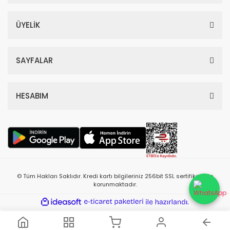
%54
ÜYELİK
SAYFALAR
HESABIM
Chanel Bleu De Edp Erkek Parfüm 100 Ml
4.880,60 TL
© Tüm Hakları Saklıdır. Kredi kartı bilgileriniz 256bit SSL sertifikası ile
10.610,00 TL
korunmaktadır.
%55
ile
ideasoft
e-
hazırlandı.
ticaret
paketleri